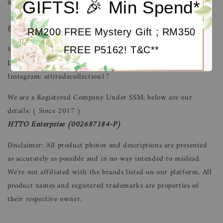
谢顾客们的信任和支持，成就了今日的Attitude Collection。
GIFTS! 🎉 Min Spend*
感恩！
RM200 FREE Mystery Gift ; RM350
Website:
https://www.facebook.com/attitudecollection2017
FREE P5162! T&C**
LinkTree :
https://linktr.ee/AttitudeCollection
Instagram: attitudecollection17
We are a Registered Company Under SSM, below are our
details: ( Since 2017 )
HTTO Enterprise
(002687184-P)
Disclaimer: All product photos and descriptions are presented
as accurately as possible and in no way intended to mislead.
We're not affiliated with the brands listed on our platform. All
product names and registered trademarks are properties of
their respective owner.