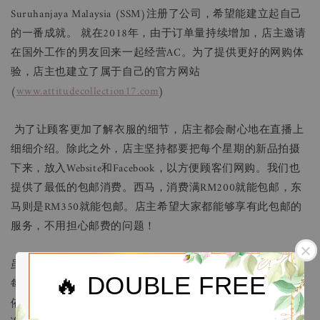
Suruhanjaya Malaysia (SSM)注册了公司，希望能建立起自己
的一番成就。 就在2018年，由于订单量持续增加，店主邀请
在国外工作的男友回来一起经营AC。为了提供更好的网购体
验，店主也建立了属于自己的官方网站
(
www.attitudecollection17.com
)
为了让顾客更加了解衣服的细节，店主都会耐心地在直播上
细细介绍。除此之外，店主坚持都要把每个星期的新品拍摄
下来，放入Website和Facebook，以方便顾客们网购。我们也
提供了最低的包邮消费。西马，消费满RM200就能包邮，东
马则是RM350就能包邮。店主希望大家都能够享有此包邮的
服务，不用担心邮费的问题！
虽然AC已经创立了1年半，但店主仍保持着对服饰的要求。
🔥 DOUBLE FREE
每件服饰都经过店主亲自挑选，才介绍给大家。当然，我们
依然坚持着专业的服务态度，给予大家愉快的购物体验。 谢